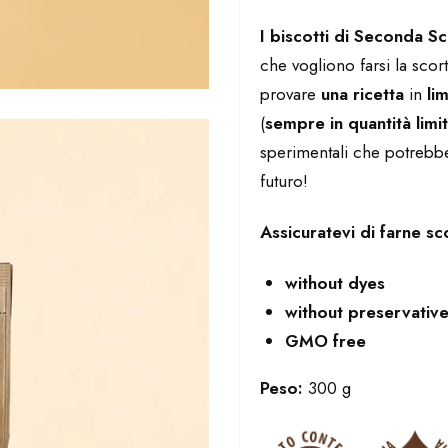
I biscotti di Seconda S
che vogliono farsi la sco
provare
una ricetta
in
lim
(
sempre in quantità limi
sperimentali che potrebb
futuro!
Assicuratevi di farne sc
without dyes
without preservativ
GMO free
Peso:
300 g