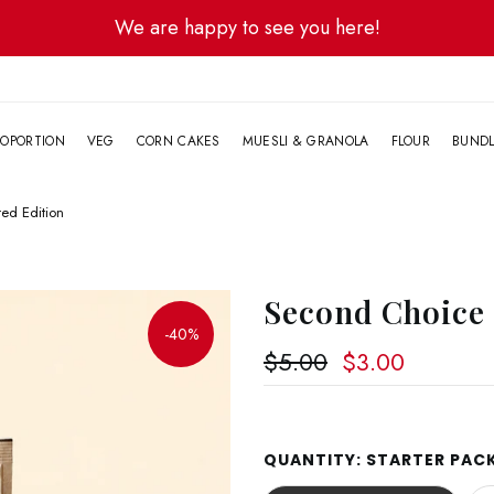
We are happy to see you here!
G
OPORTION
VEG
CORN CAKES
MUESLI & GRANOLA
FLOUR
BUND
ted Edition
Second Choice 
-40%
$5.00
$3.00
QUANTITY:
STARTER PACK 