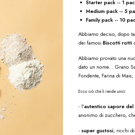
Starter pack -- 1 pa
Medium pack -- 5 pa
Family pack -- 10 pa
Abbiamo deciso, dopo tan
dei famosi
Biscotti rotti
o
Abbiamo provato una nuov
dato un nome... Grano S
Fondente, Farina di Mais, 
Ecco ciò che li rende unici:
- l'
autentico sapore del
anonimo di zucchero, che a
-
super gustosi
,
ricchi di