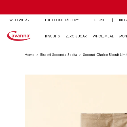
Skip
to
content
WHO WE ARE
|
THE COOKIE FACTORY
|
THE MILL
|
BLO
BISCUITS
ZERO SUGAR
WHOLEMEAL
MON
Home
Biscotti Seconda Scelta
Second Choice Biscuit Limi