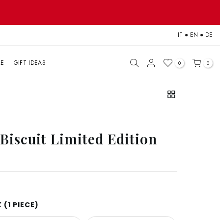
IT
●
EN
●
DE
LE
GIFT IDEAS
0
0
Biscuit Limited Edition
(1 PIECE)