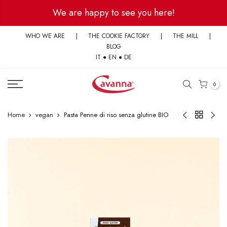
Skip
We are happy to see you here!
to
content
WHO WE ARE
|
THE COOKIE FACTORY
|
THE MILL
|
BLOG
IT
●
EN
●
DE
0
Home
vegan
Pasta Penne di riso senza glutine BIO