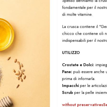
Spesso definiamo la crusc
fondamentale per il nostro
di molte vitamine.
La crusca contiene il "Ge
chicco che contiene oli na
indispensabili per il nost
UTILIZZO
Crostate e Dolci:
impiega
Pane:
può essere anche ut
prima di infornarla.
Impacchi
per le articolaz
Scrub
per la pelle insiem
without preservatives
Se