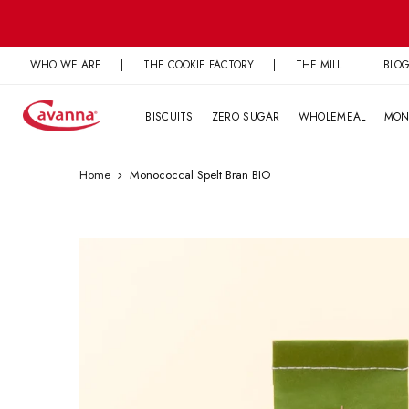
Skip
to
content
WHO WE ARE
|
THE COOKIE FACTORY
|
THE MILL
|
BLO
BISCUITS
ZERO SUGAR
WHOLEMEAL
MON
Home
Monococcal Spelt Bran BIO