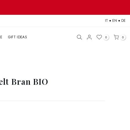
IT
●
EN
●
DE
LE
GIFT IDEAS
0
0
elt Bran BIO