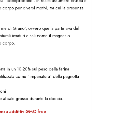
a "sottoprodotto", in realtà assumere crusca è
 corpo per diversi motivi, tra cui la presenza
rme di Grano", ovvero quella parte viva del
turali insaturi e sali come il magnesio
ro corpo.
ta in un 10-20% sul peso della farina
ilizzata come "impanatura" della pagnotta
ioni
e al sale grosso durante la doccia.
nza addittivi
GMO free