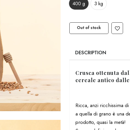
400 g
3 kg
Out of stock
DESCRIPTION
Crusca ottenuta dal
cereale antico dalle
Ricca, anzi ricchissima d
a quella di grano è una de
prodotto, quasi la metà!